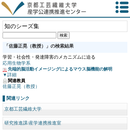
知のシーズ集
「佐藤正晃（教授）」の検索結果
学習・社会性・発達障害のメカニズムに迫る
応用生物学系
先端的脳活動イメージングによるマウス脳機能の解明
▼詳細
関連教員
佐藤正晃（教授）
関連リンク
京都工芸繊維大学
研究推進課/産学連携推進室