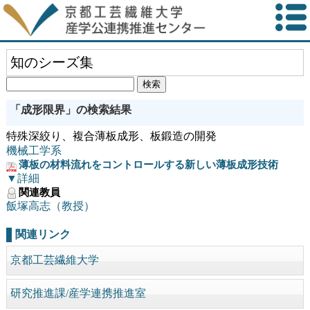
知のシーズ集
「成形限界」の検索結果
特殊深絞り、複合薄板成形、板鍛造の開発
機械工学系
薄板の材料流れをコントロールする新しい薄板成形技術
▼詳細
関連教員
飯塚高志（教授）
関連リンク
京都工芸繊維大学
研究推進課/産学連携推進室