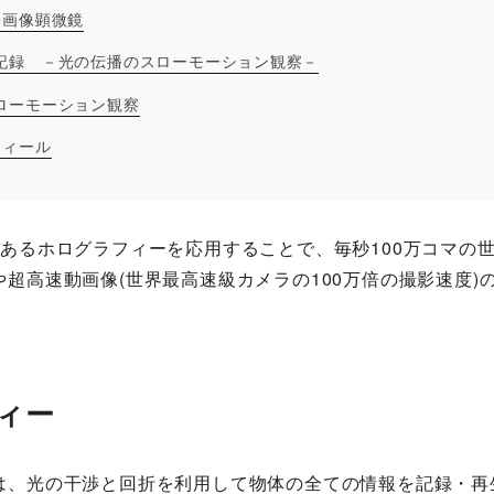
動画像顕微鏡
記録 －光の伝播のスローモーション観察－
ローモーション観察
フィール
あるホログラフィーを応用することで、毎秒100万コマの世
超高速動画像(世界最高速級カメラの100万倍の撮影速度)
ィー
、光の干渉と回折を利用して物体の全ての情報を記録・再