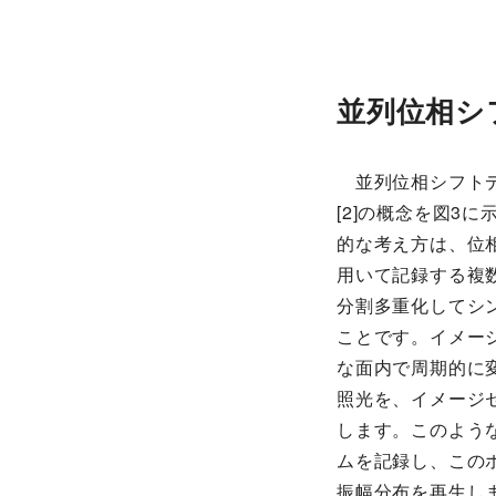
並列位相シ
並列位相シフトデ
[2]の概念を図3
的な考え方は、位
用いて記録する複
分割多重化してシ
ことです。イメー
な面内で周期的に
照光を、イメージ
します。このよう
ムを記録し、この
振幅分布を再生し