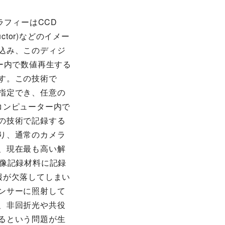
ラフィーはCCD
onductor)などのイメー
込み、このディジ
ー内で数値再生する
す。この技術で
指定でき、任意の
コンピューター内で
の技術で記録する
り、通常のカメラ
、現在最も高い解
解像記録材料に記録
報が欠落してしまい
ンサーに照射して
、非回折光や共役
るという問題が生