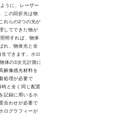
のように、レーザー
。この回折光は物
これらの2つの光が
理してできた物が
で照明すれば、物体
ばれ、物体光と全
再生できます。ホロ
物体の3次元計測に
高解像感光材料を
着処理が必要で
録時と全く同じ配置
を記録に用いるホ
置合わせが必要で
ホログラフィーが