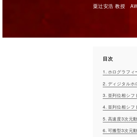
粟辻安浩 教授 AWAT
目次
ホログラフィ
ディジタルホ
並列位相シフ
並列位相シフ
高速度3次元
可搬型3次元