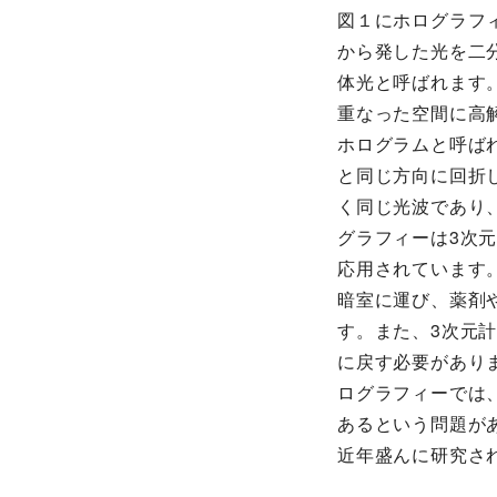
図１にホログラフ
から発した光を二
体光と呼ばれます
重なった空間に高
ホログラムと呼ば
と同じ方向に回折
く同じ光波であり
グラフィーは3次
応用されています
暗室に運び、薬剤
す。また、3次元
に戻す必要があり
ログラフィーでは
あるという問題が
近年盛んに研究さ