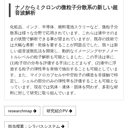
ナノからミクロンの微粒子分散系の新しい超
音波解析
化粧品、インク、半導体、燃料電池スラリーなど、微粒子分
散系は様々な分野で応用されています。これらは液中そのま
まの状態で解析できる事が望まれていますが、既存の技術で
は大幅な希釈・乾燥を要することが問題点でした。我々は新
しい超音波散乱法を開発し、動的なイメージングやナノメー
トルレベルの粒子解析も可能としました。この手法は単に、
(1)粒子径の分布を評価する手法にとどまらず、(2)液中に浮
遊する粒子の弾性率を単独で抽出することも可能としていま
す。また、マイクロカプセルや中空粒子の構造を非接触で特
定し、シェルの部分のみの弾性率を評価することも可能とな
っています。現在では気体・液体・固体を問わず、多彩な材
料に対して研究に取り組んでいます。
researchmap
研究紹介PV
担当授業：シラバスシステム