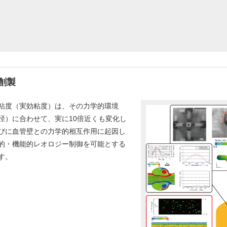
創製
粘度（実効粘度）は、その力学的環境
径）に合わせて、実に10倍近くも変化し
びに血管壁との力学的相互作用に起因し
的・機能的レオロジー制御を可能とする
す。