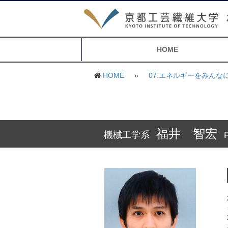
HOME
HOME
»
07.エネルギーをみんな
福井 智宏
機械工学系