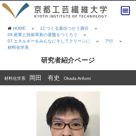
HOME
»
12.つくる責任つかう責任
»
09.産業と技術革新の基盤をつくろう
»
07.エネルギーをみんなにそしてクリーンに
»
ア行
»
材料化学系
研究者紹介ページ
岡田 有史
材料化学系
Okada Arifumi