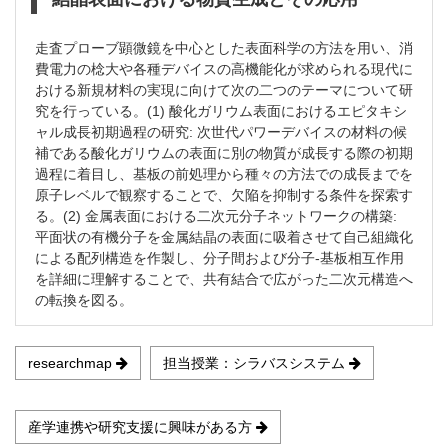
走査プローブ顕微鏡を中心とした表面科学の方法を用い、消
費電力の棯大や各種デバイスの高機能化が求められる現代に
おける新規材料の実現に向けて次の二つのテーマについて研
究を行っている。(1) 酸化ガリウム表面におけるエピタキシ
ャル成長初期過程の研究: 次世代パワーデバイスの材料の候
補である酸化ガリウムの表面に別の物質が成長する際の初期
過程に着目し、基板の前処理から種々の方法での成長までを
原子レベルで観察することで、欠陥を抑制する条件を探索す
る。(2) 金属表面における二次元分子ネットワークの構築:
平面状の有機分子を金属結晶の表面に吸着させて自己組織化
による配列構造を作製し、分子間および分子-基板相互作用
を詳細に理解することで、共有結合で広がった二次元構造へ
の転換を図る。
researchmap
担当授業：シラバスシステム
産学連携や研究支援に興味がある方