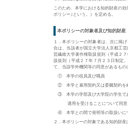
このため、本学における知的財産の効
ポリシー｣という。）を定める。
本ポリシーの対象者及び知的財産
１．本ポリシーの対象者は、次に掲げ
合は、当該者が国立大学法人京都工芸
芸繊維大学著作権取扱規則（平成２７
扱規則（平成２７年７月２３日制定
て、当該学外機関等の同意があるもの
① 本学の役員及び職員
② 本学と雇用契約又は委嘱契約を
③ 本学の学部及び大学院の学生であ
適用を受けることについて同意
④ 本学との間で発明等の取扱いにつ
２．本ポリシーの対象である知的財産