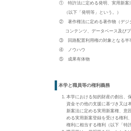
① 特許法に定める発明、実用新案法
（以下「発明等」という。）
② 著作権法に定める著作物（デジタ
コンテンツ、データベース及びプ
③ 回路配置利用権の対象となる半
④ ノウハウ
⑤ 成果有体物
本学と職員等の権利義務
本学における知的財産の創出、
資金その他の支援に基づき又は
新案法に定める実用新案権、意
める実用新案登録を受ける権利
権利に相当する権利（以下「特