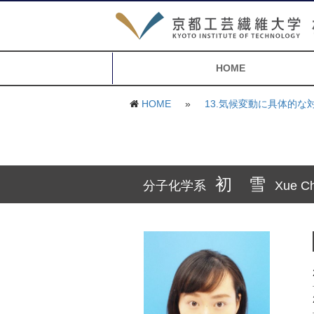
HOME
HOME
»
13.気候変動に具体的な
初 雪
分子化学系
Xue C