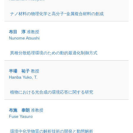
ナノ材料の物理化学と高分子ｰ金属複合材料の創成
布目 淳
准教授
Nunome Atsushi
異種分散処理環境のための動的最適化制御方式
半場 祐子
教授
Hanba Yuko, T.
植物における光合成の環境応答に関する研究
布施 泰朗
准教授
Fuse Yasuro
環境中化学物質の解析技術の開発と動態解析