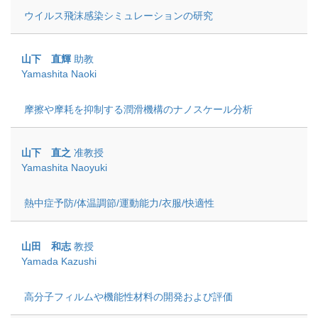
ウイルス飛沫感染シミュレーションの研究
山下 直輝
助教
Yamashita Naoki
摩擦や摩耗を抑制する潤滑機構のナノスケール分析
山下 直之
准教授
Yamashita Naoyuki
熱中症予防/体温調節/運動能力/衣服/快適性
山田 和志
教授
Yamada Kazushi
高分子フィルムや機能性材料の開発および評価