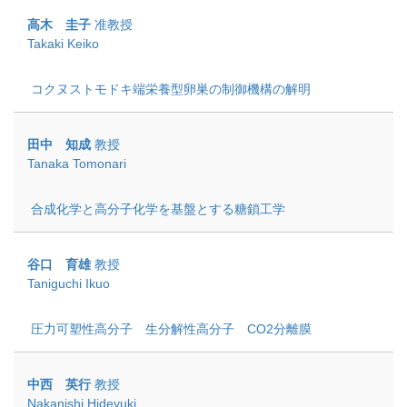
高木 圭子
准教授
Takaki Keiko
コクヌストモドキ端栄養型卵巣の制御機構の解明
田中 知成
教授
Tanaka Tomonari
合成化学と高分子化学を基盤とする糖鎖工学
谷口 育雄
教授
Taniguchi Ikuo
圧力可塑性高分子 生分解性高分子 CO2分離膜
中西 英行
教授
Nakanishi Hideyuki