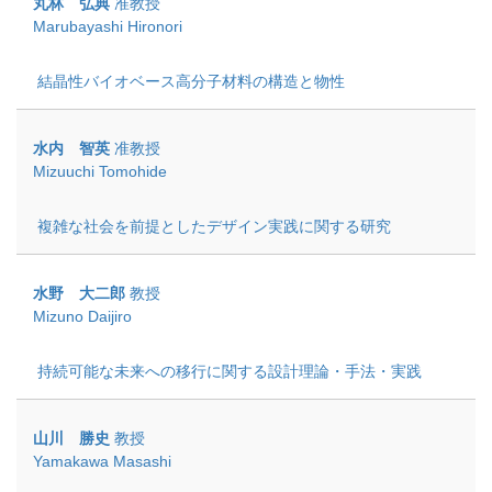
丸林 弘典
准教授
Marubayashi Hironori
結晶性バイオベース高分子材料の構造と物性
水内 智英
准教授
Mizuuchi Tomohide
複雑な社会を前提としたデザイン実践に関する研究
水野 大二郎
教授
Mizuno Daijiro
持続可能な未来への移行に関する設計理論・手法・実践
山川 勝史
教授
Yamakawa Masashi