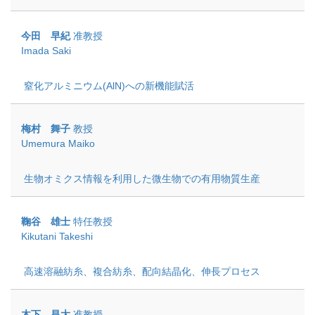
今田 早紀
准教授
Imada Saki
窒化アルミニウム(AlN)への新機能賦活
梅村 舞子
教授
Umemura Maiko
生物オミクス情報を利用した微生物での有用物質生産
鞠谷 雄士
特任教授
Kikutani Takeshi
高速溶融紡糸、複合紡糸、配向結晶化、伸長プロセス
木下 昌大
准教授