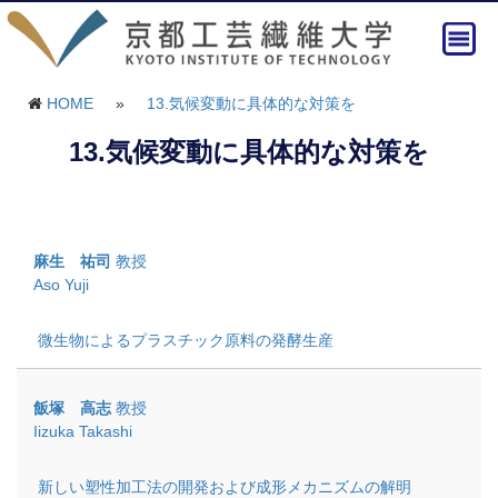
HOME
»
13.気候変動に具体的な対策を
13.気候変動に具体的な対策を
麻生 祐司
教授
Aso Yuji
微生物によるプラスチック原料の発酵生産
飯塚 高志
教授
Iizuka Takashi
新しい塑性加工法の開発および成形メカニズムの解明