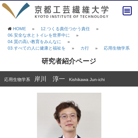
HOME
»
12.つくる責任つかう責任
»
06.安全な水とトイレを世界中に
»
04.質の高い教育をみんなに
»
03.すべての人に健康と福祉を
»
カ行
»
応用生物学系
研究者紹介ページ
岸川 淳一
応用生物学系
Kishikawa Jun-ichi