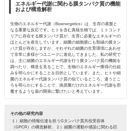
エネルギー代謝に関わる膜タンパク質の機能
および構造解析
生物のエネルギー代謝（Bioenergetics）は、生存の基盤と
なる重要な反応です。ヒトを含む真核生物では、ミトコンド
リアに存在する膜タンパク質が、生育に必要なエネルギーの
ほとんどを産生しています。細菌の細胞膜にも類縁の膜タン
パク質が存在しますが、それぞれの細菌の生育環境にあわせ
て非常に多様かつユニークに進化してきました。私の研究で
は、主に細菌のエネルギー代謝を行う膜タンパク質の機能を
調べたり、構造を見ることで、生物のエネルギー獲得の仕組
みを明らかにすることを目的としています。また、ヒトや細
菌のエネルギー代謝タンパク質の似ているところ、違うとこ
ろを明らかにすることで、病原菌だけのエネルギー代謝を邪
魔するような薬の開発に繋げたいと考えています。
その他の研究内容
１）細胞の情報伝達を担うGタンパク質共役受容体
（GPCR）の構造解析、２）細菌の運動や感染に関わる巨