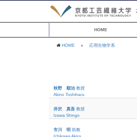
HOME
HOME
»
応用生物学系
秋野 順治
教授
Akino Toshiharu
井沢 真吾
教授
Izawa Shingo
市川 明
助教
Ichikawa Akira