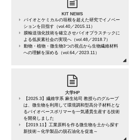
KIT NEWS
バイオとケミカルの垣根を超えた研究でイノベー
ションを目指す（vol.40／2015.11）
膜輸送強化技術を確立させバイオプラスチックに
よる低炭素社会の実現へ（vol.48／2018.7）
動物・植物・微生物3つの視点から生物繊維材料
への理解を深める（vol.64／2023.11）
大学HP
【2025.3】繊維学系 麻生祐司 教授らのグループ
は、微生物を利用して環境調和型高分子材料とな
るバイオベースポリマーを一気通貫生産する技術
を開発しました
【2019.11】工業原料を作る微生物を土から探す
新技術～化学製品の脱石油化を促進～