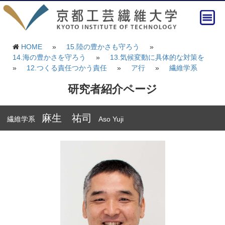
HOME
»
15.陸の豊かさも守ろう
»
14.海の豊かさを守ろう
»
13.気候変動に具体的な対策を
»
12.つくる責任つかう責任
»
ア行
»
繊維学系
研究者紹介ページ
麻生 祐司
繊維学系
Aso Yuji