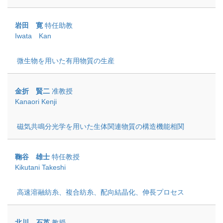
岩田 寛
特任助教
Iwata Kan
微生物を用いた有用物質の生産
金折 賢二
准教授
Kanaori Kenji
磁気共鳴分光学を用いた生体関連物質の構造機能相関
鞠谷 雄士
特任教授
Kikutani Takeshi
高速溶融紡糸、複合紡糸、配向結晶化、伸長プロセス
北川 石英
教授