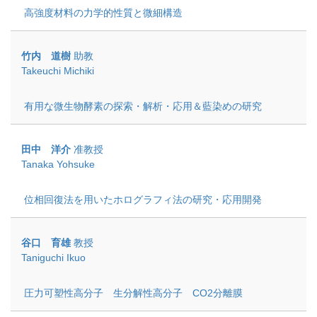
高強度材料の力学的性質と微細構造
竹内 道樹
助教
Takeuchi Michiki
有用な微生物酵素の探索・解析・応用＆藍染めの研究
田中 洋介
准教授
Tanaka Yohsuke
位相回復法を用いたホログラフィ法の研究・応用開発
谷口 育雄
教授
Taniguchi Ikuo
圧力可塑性高分子 生分解性高分子 CO2分離膜