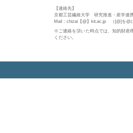
【連絡先】
京都工芸繊維大学 研究推進・産学連
Mail：chizai【@】kit.ac.jp
（[@]を
※ご連絡を頂いた時点では、知的財産
ください。