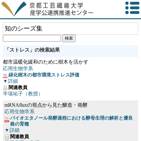
知のシーズ集
「ストレス」の検索結果
都市温暖化緩和のために樹木を活かす
応用生物学系
緑化樹木の都市環境ストレス評価
▼詳細
関連教員
半塲祐子（教授）
mRNAfluxの視点から見た醸造・発酵
応用生物学系
バイオエタノール発酵過程における酵母生理の解析と優良
株の育種
▼詳細
関連教員