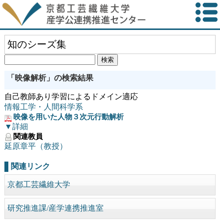
知のシーズ集
「映像解析」の検索結果
自己教師あり学習によるドメイン適応
情報工学・人間科学系
映像を用いた人物３次元行動解析
▼詳細
関連教員
延原章平（教授）
関連リンク
京都工芸繊維大学
研究推進課/産学連携推進室