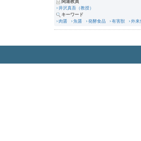
関連教員
井沢真吾（教授）
キーワード
肉醤
魚醤
発酵食品
有害獣
外来