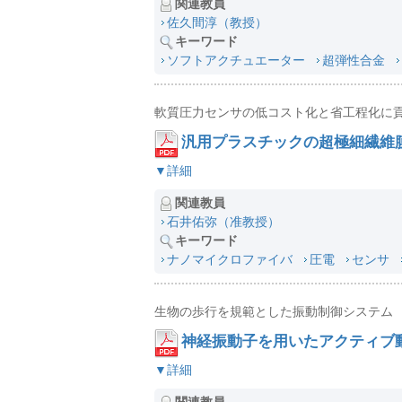
関連教員
佐久間淳（教授）
キーワード
ソフトアクチュエーター
超弾性合金
軟質圧力センサの低コスト化と省工程化に
汎用プラスチックの超極細繊維
▼詳細
関連教員
石井佑弥（准教授）
キーワード
ナノマイクロファイバ
圧電
センサ
生物の歩行を規範とした振動制御システム
神経振動子を用いたアクティブ
▼詳細
関連教員