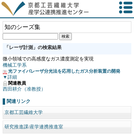
知のシーズ集
「レーザ計測」の検索結果
微小領域での高感度なガス濃度測定を実現
機械工学系
光ファイバレーザ分光法を応用したガス分析装置の開発
▼詳細
関連教員
西田耕介（准教授）
関連リンク
京都工芸繊維大学
研究推進課/産学連携推進室