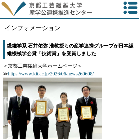
インフォメーション
繊維学系 石井佑弥 准教授らの産学連携グループが日本繊
維機械学会賞「技術賞」を受賞しました
＜京都工芸繊維大学ホームページ＞
≫
https://www.kit.ac.jp/2026/06/news260608/