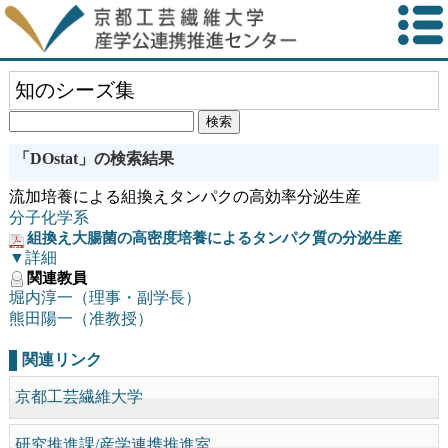
知のシーズ集
「DOstat」の検索結果
流加培養による組換えタンパクの高効率分泌生産
分子化学系
組換え大腸菌の高密度培養によるタンパク質の分泌生産
▼詳細
関連教員
堀内淳一（理事・副学長）
熊田陽一（准教授）
関連リンク
京都工芸繊維大学
研究推進課/産学連携推進室