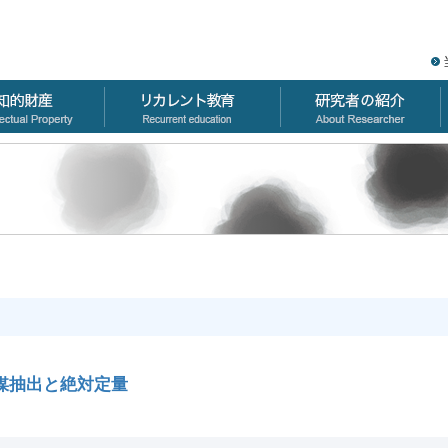
媒抽出と絶対定量