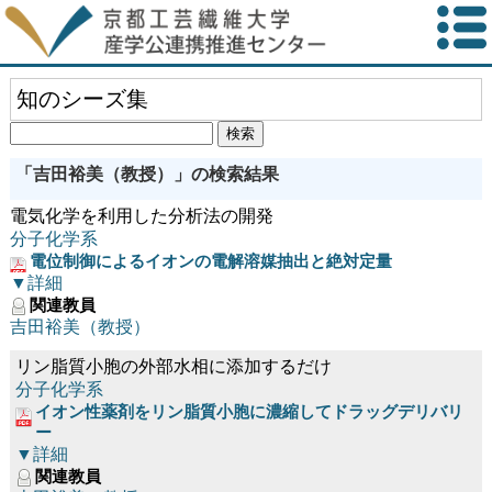
知のシーズ集
「吉田裕美（教授）」の検索結果
電気化学を利用した分析法の開発
分子化学系
電位制御によるイオンの電解溶媒抽出と絶対定量
▼詳細
関連教員
吉田裕美（教授）
リン脂質小胞の外部水相に添加するだけ
分子化学系
イオン性薬剤をリン脂質小胞に濃縮してドラッグデリバリ
ー
▼詳細
関連教員