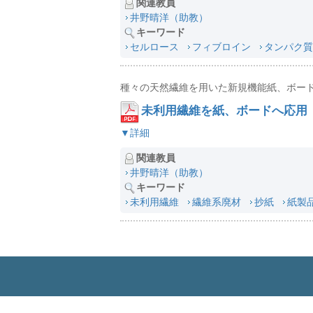
関連教員
井野晴洋（助教）
キーワード
セルロース
フィブロイン
タンパク質
種々の天然繊維を用いた新規機能紙、ボー
未利用繊維を紙、ボードへ応用
▼詳細
関連教員
井野晴洋（助教）
キーワード
未利用繊維
繊維系廃材
抄紙
紙製