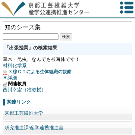
知のシーズ集
「出張授業」の検索結果
草木・昆虫、なんでも被写体です！
材料化学系
Ｘ線ＣＴによる生体組織の観察
▼詳細
関連教員
西川幸宏（准教授）
関連リンク
京都工芸繊維大学
研究推進課/産学連携推進室