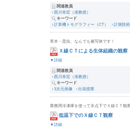
関連教員
西川幸宏（准教授）
キーワード
計算機トモグラフィー（CT）
計測技術
草木・昆虫、なんでも被写体です！
Ｘ線ＣＴによる生体組織の観察
▼詳細
関連教員
西川幸宏（准教授）
キーワード
3次元画像
出張授業
業務用冷凍庫を使って氷点下でＸ線ＣＴ観
低温下でのＸ線ＣＴ観察
▼詳細