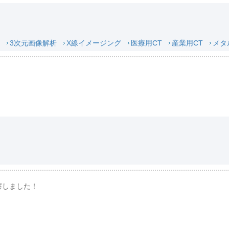
3次元画像解析
X線イメージング
医療用CT
産業用CT
メタ
察しました！