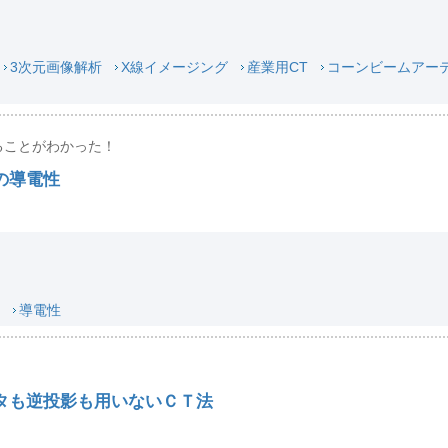
3次元画像解析
X線イメージング
産業用CT
コーンビームアー
ることがわかった！
の導電性
導電性
タも逆投影も用いないＣＴ法