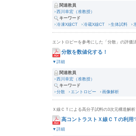
関連教員
西川幸宏（准教授）
キーワード
冷凍X線CT
冷蔵X線CT
生体試料
エントロピーを参考にした「分散」の評価
分散を数値化する！
▼詳細
関連教員
西川幸宏（准教授）
キーワード
分散
エントロピー
画像解析
Ｘ線ＣＴによる高分子試料の3次元構造解析
高コントラストＸ線ＣＴの利用
▼詳細