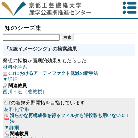
知のシーズ集
「X線イメージング」の検索結果
発想の転換が画期的効果をもたらした
材料化学系
CTにおけるアーティファクト低減の新手法
▼詳細
関連教員
西川幸宏（准教授）
CTの新規分野開拓を目指しています
材料化学系
滑らかな再構成像を得るフィルタも逆投影も用いないＣＴ
法
▼詳細
関連教員