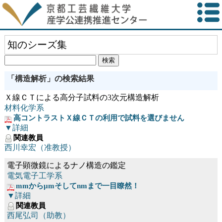
知のシーズ集
「構造解析」の検索結果
Ｘ線ＣＴによる高分子試料の3次元構造解析
材料化学系
高コントラストＸ線ＣＴの利用で試料を選びません
▼詳細
関連教員
西川幸宏（准教授）
電子顕微鏡によるナノ構造の鑑定
電気電子工学系
mmからμmそしてnmまで一目瞭然！
▼詳細
関連教員
西尾弘司（助教）