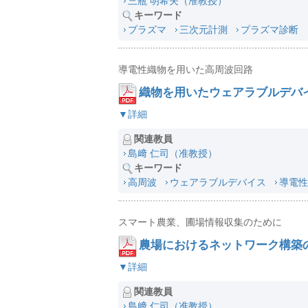
三瓶 明希夫（准教授）
キーワード
プラズマ
三次元計測
プラズマ診断
導電性織物を用いた高周波回路
織物を用いたウェアラブルデバ
▼詳細
関連教員
島﨑 仁司（准教授）
キーワード
高周波
ウェアラブルデバイス
導電性
スマート農業、圃場情報収集のために
農場におけるネットワーク構築
▼詳細
関連教員
島﨑 仁司（准教授）