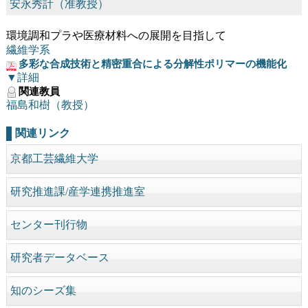
安永秀計（准教授）
環境調和プラや医療材料への展開を目指して
繊維学系
多彩な合成技術と精密重合による分解性ポリマーの機能化
▼詳細
関連教員
福島和樹（教授）
関連リンク
京都工芸繊維大学
研究推進課/産学連携推進室
センター刊行物
研究者データベース
知のシーズ集