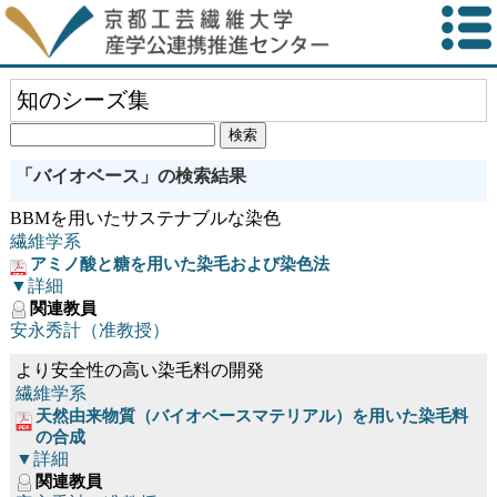
知のシーズ集
「バイオベース」の検索結果
BBMを用いたサステナブルな染色
繊維学系
アミノ酸と糖を用いた染毛および染色法
▼詳細
関連教員
安永秀計（准教授）
より安全性の高い染毛料の開発
繊維学系
天然由来物質（バイオベースマテリアル）を用いた染毛料
の合成
▼詳細
関連教員