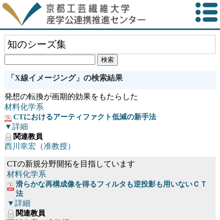
知のシーズ集
「X線イメージング」の検索結果
発想の転換が画期的効果をもたらした
材料化学系
CTにおけるアーティファクト低減の新手法
▼詳細
関連教員
西川幸宏（准教授）
CTの新規分野開拓を目指しています
材料化学系
滑らかな再構成像を得るフィルタも逆投影も用いないＣＴ
法
▼詳細
関連教員