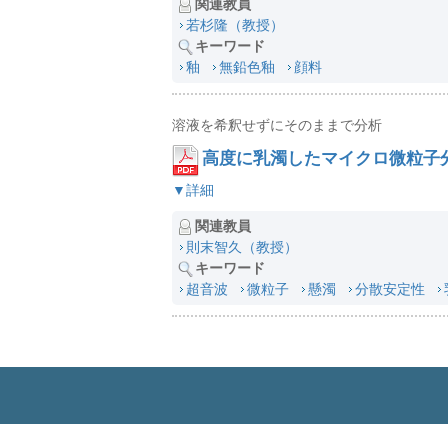
関連教員
若杉隆（教授）
キーワード
釉
無鉛色釉
顔料
溶液を希釈せずにそのままで分析
高度に乳濁したマイクロ微粒子
▼詳細
関連教員
則末智久（教授）
キーワード
超音波
微粒子
懸濁
分散安定性