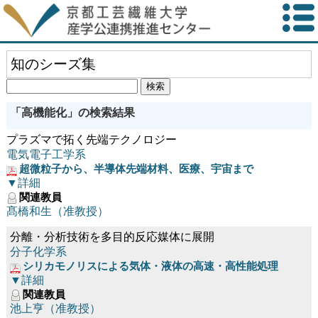
知のシーズ集
「高機能化」の検索結果
プラズマで拓く先端テクノロジー
電気電子工学系
超微粒子から、半導体先端材料、医療、宇宙まで
▼詳細
関連教員
髙橋和生（准教授）
分離・分析技術を多目的反応媒体に展開
分子化学系
シリカモノリスによる気体・液体の高速・高性能処理
▼詳細
関連教員
池上亨（准教授）