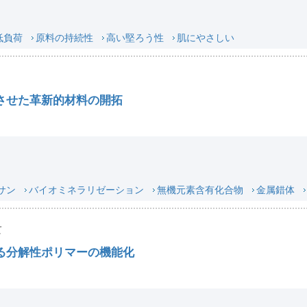
低負荷
原料の持続性
高い堅ろう性
肌にやさしい
させた革新的材料の開拓
サン
バイオミネラリゼーション
無機元素含有化合物
金属錯体
て
る分解性ポリマーの機能化