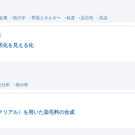
金属
熱力学
界面エネルギー
粘度
反応性
高温
価
劣化を見える化
光分析
熱分析
テリアル）を用いた染毛料の合成