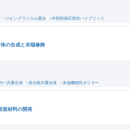
リビングラジカル重合
外部刺激応答性ハイブリッド
合体の合成と末端修飾
均一共重合体
単分散共重合体
末端機能性ポリマー
新規材料の開発