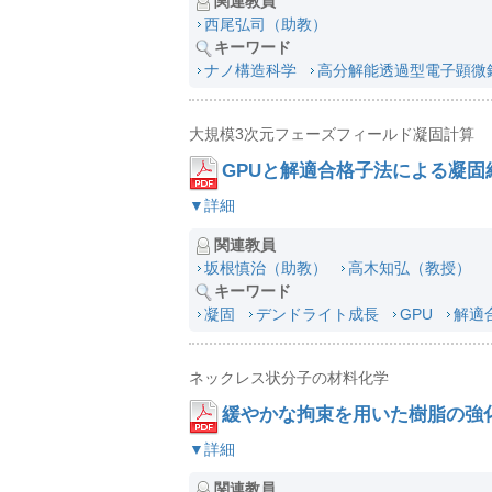
関連教員
西尾弘司（助教）
キーワード
ナノ構造科学
高分解能透過型電子顕微
大規模3次元フェーズフィールド凝固計算
GPUと解適合格子法による凝固
▼詳細
関連教員
坂根慎治（助教）
高木知弘（教授）
キーワード
凝固
デンドライト成長
GPU
解適
ネックレス状分子の材料化学
緩やかな拘束を用いた樹脂の強
▼詳細
関連教員