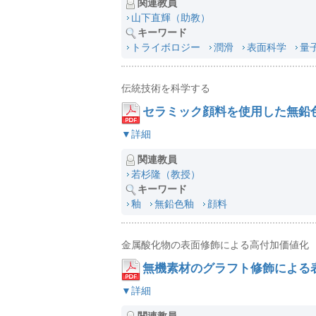
関連教員
山下直輝（助教）
キーワード
トライボロジー
潤滑
表面科学
量
伝統技術を科学する
セラミック顔料を使用した無鉛
▼詳細
関連教員
若杉隆（教授）
キーワード
釉
無鉛色釉
顔料
金属酸化物の表面修飾による高付加価値化
無機素材のグラフト修飾による
▼詳細
関連教員