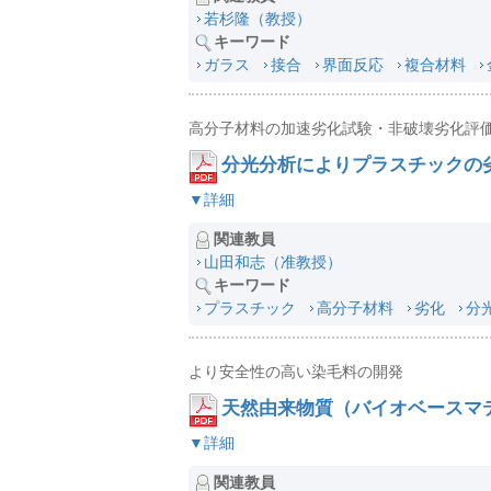
若杉隆（教授）
キーワード
ガラス
接合
界面反応
複合材料
高分子材料の加速劣化試験・非破壊劣化評
分光分析によりプラスチックの
▼詳細
関連教員
山田和志（准教授）
キーワード
プラスチック
高分子材料
劣化
分
より安全性の高い染毛料の開発
天然由来物質（バイオベースマ
▼詳細
関連教員