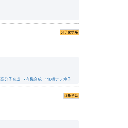
分子化学系
高分子合成
有機合成
無機ナノ粒子
繊維学系