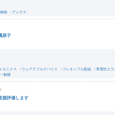
織物
アンテナ
属原子
トロニクス
ウェアラブルデバイス
フレキシブル配線
導電性エラ
一触媒
価
直接評価します