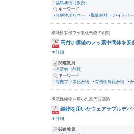
福島和樹（教授）
キーワード
分解性ポリマー
機能材料
バイオベー
機能性有機フッ素化合物の創製
高付加価値のフッ素中間体を安
▼詳細
関連教員
今野勉（教授）
キーワード
有機フッ素化合物
有機金属化合物
合
導電性織物を用いた高周波回路
織物を用いたウェアラブルデバ
▼詳細
関連教員