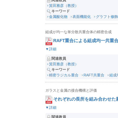
箕田雅彦（教授）
キーワード
金属酸化物
表面機能化
グラフト修飾
組成が均一な単分散共重合体の精密合成
RAFT重合による組成均一共重
▼詳細
関連教員
箕田雅彦（教授）
キーワード
精密ラジカル重合
RAFT共重合
組成
ガラスと金属の接合機構と評価
それぞれの長所を組み合わせた
▼詳細
関連教員