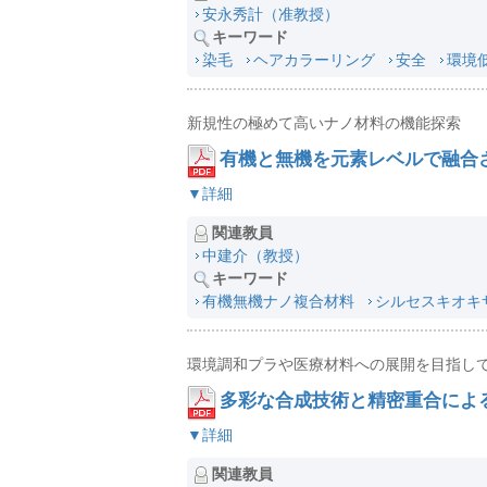
安永秀計（准教授）
キーワード
染毛
ヘアカラーリング
安全
環境
新規性の極めて高いナノ材料の機能探索
有機と無機を元素レベルで融合
▼詳細
関連教員
中建介（教授）
キーワード
有機無機ナノ複合材料
シルセスキオキ
環境調和プラや医療材料への展開を目指し
多彩な合成技術と精密重合によ
▼詳細
関連教員