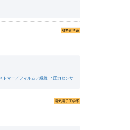
材料化学系
ストマー／フィルム／繊維
圧力センサ
電気電子工学系