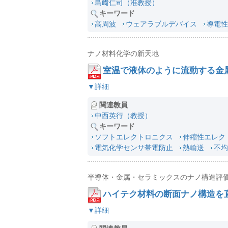
島﨑仁司（准教授）
キーワード
高周波
ウェアラブルデバイス
導電性
ナノ材料化学の新天地
室温で液体のように流動する金
▼詳細
関連教員
中西英行（教授）
キーワード
ソフトエレクトロニクス
伸縮性エレク
電気化学センサ帯電防止
熱輸送
不均
半導体・金属・セラミックスのナノ構造評
ハイテク材料の断面ナノ構造を
▼詳細