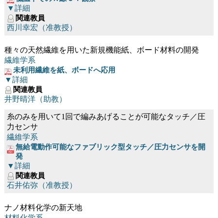
▼詳細
関連教員
西川幸宏（准教授）
種々の天然繊維を用いた新規機能紙、ボード材料の開発
繊維学系
未利用繊維を紙、ボードへ応用
▼詳細
関連教員
井野晴洋（助教）
糸のみを用いて1回で編みあげることが可能なタッチ／圧
力センサ
繊維学系
無給電動作可能なファブリック型タッチ／圧力センサを開
発
▼詳細
関連教員
石井佑弥（准教授）
ナノ材料化学の新天地
材料化学系