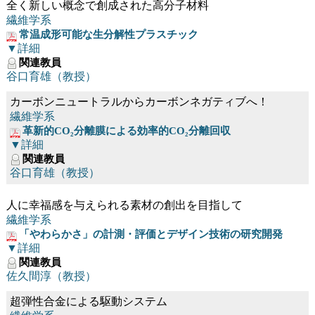
全く新しい概念で創成された高分子材料
繊維学系
常温成形可能な生分解性プラスチック
▼詳細
関連教員
谷口育雄（教授）
カーボンニュートラルからカーボンネガティブへ！
繊維学系
革新的CO₂分離膜による効率的CO₂分離回収
▼詳細
関連教員
谷口育雄（教授）
人に幸福感を与えられる素材の創出を目指して
繊維学系
「やわらかさ」の計測・評価とデザイン技術の研究開発
▼詳細
関連教員
佐久間淳（教授）
超弾性合金による駆動システム