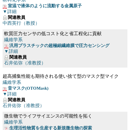
室温で液体のように流動する金属原子
▼詳細
関連教員
中西英行（教授）
軟質圧力センサの低コスト化と省工程化に貢献
繊維学系
汎用プラスチックの超極細繊維膜で圧力センシング
▼詳細
関連教員
石井佑弥（准教授）
超高捕集性能も期待される使い捨て型のマスク型マイク
繊維学系
音マスク(OTOMask)
▼詳細
関連教員
石井佑弥（准教授）
微生物でライフサイエンスの可能性を拓く
繊維学系
生理活性物質を生産する新規微生物の探索