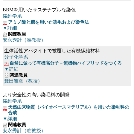
BBMを用いたサステナブルな染色
繊維学系
アミノ酸と糖を用いた染毛および染色法
▼詳細
関連教員
安永秀計（准教授）
生体活性アパタイトで被覆した有機繊維材料
分子化学系
自然に倣って有機高分子－無機物ハイブリッドをつくる
▼詳細
関連教員
箕田雅彦（教授）
より安全性の高い染毛料の開発
繊維学系
天然由来物質（バイオベースマテリアル）を用いた染毛料の
合成
▼詳細
関連教員
安永秀計（准教授）