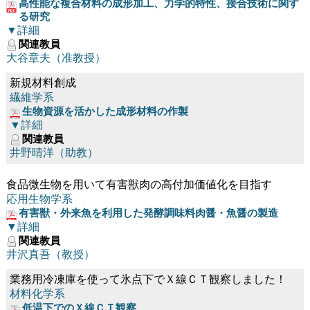
高性能な複合材料の成形加工、力学的特性、接合技術に関す
る研究
▼詳細
関連教員
大谷章夫（准教授）
新規材料創成
繊維学系
生物資源を活かした成形材料の作製
▼詳細
関連教員
井野晴洋（助教）
食品微生物を用いて有害獣肉の高付加価値化を目指す
応用生物学系
有害獣・外来魚を利用した発酵調味料肉醤・魚醤の製造
▼詳細
関連教員
井沢真吾（教授）
業務用冷凍庫を使って氷点下でＸ線ＣＴ観察しました！
材料化学系
低温下でのＸ線ＣＴ観察